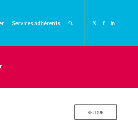
er
Services adhérents
E
RETOUR