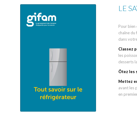
LE SA
Pour bien c
chaîne du 
dans votre
Classez p
les poisson
desserts la
Ôtez les
Mettez en
avant les 
en premier