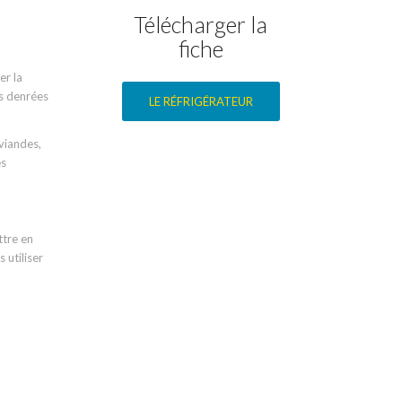
Télécharger la
fiche
er la
os denrées
LE RÉFRIGÉRATEUR
 viandes,
es
ttre en
 utiliser