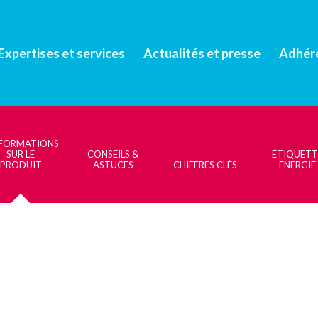
Expertises et services
Actualités et presse
Adhér
NFORMATIONS
SUR LE
CONSEILS &
ÉTIQUETT
PRODUIT
ASTUCES
CHIFFRES CLÉS
ENERGIE