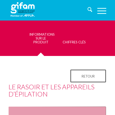
INFORMATIONS
SUR LE
PRODUIT
CHIFFRES CLÉS
RETOUR
LE RASOIR ET LES APPAREILS
D’ÉPILATION