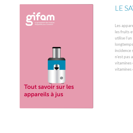
LE SA
Les appare
les fruits
utilise l’u
longtemps 
incidence 
n’est pas 
vitamines e
vitamines 