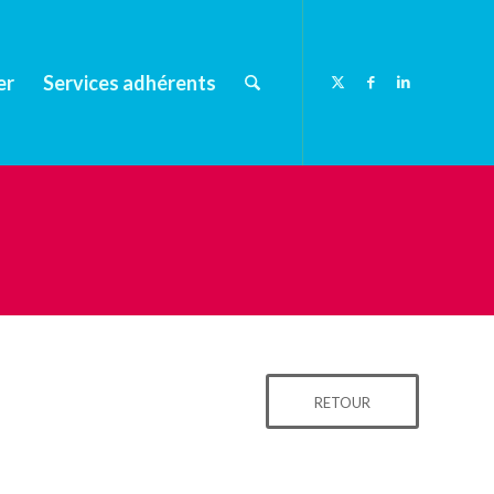
er
Services adhérents
RETOUR