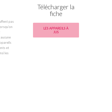
Télécharger la
fiche
uffent pas
Lorsqu’on
LES APPAREILS À
JUS
z
c aucune
ppareils
ents et
nsi les