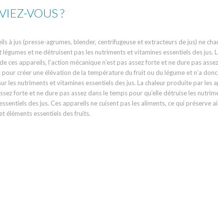
VIEZ-VOUS ?
ils à jus (presse-agrumes, blender, centrifugeuse et extracteurs de jus) ne cha
 et légumes et ne détruisent pas les nutriments et vitamines essentiels des jus. 
n de ces appareils, l’action mécanique n’est pas assez forte et ne dure pas asse
pour créer une élévation de la température du fruit ou du légume et n’a don
sur les nutriments et vitamines essentiels des jus. La chaleur produite par les a
assez forte et ne dure pas assez dans le temps pour qu’elle détruise les nutrim
ssentiels des jus. Ces appareils ne cuisent pas les aliments, ce qui préserve ai
et éléments essentiels des fruits.