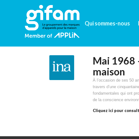
Qui sommes-nous
Mai 1968 –
maison
À l’occasion de ses 50 an
travers d’une cinquantaine
fondamentales qui ont pro
de la conscience enviro
Cliquez ici pour consult