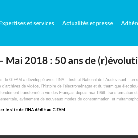
Expertises et services
Actualités et presse
Adhér
 Mai 2018 : 50 ans de (r)évoluti
s, le GIFAM a développé avec l’INA – Institut National de l’Audiovisuel – un si
 d’archives de vidéos, l’histoire de l’électroménager et du thermique électriq
fondément transformé la vie des Français depuis mai 1968: transformation du
nnementale, avènement de nouveaux modes de consommation, et métamorphose
er le site de l’INA dédié au GIFAM