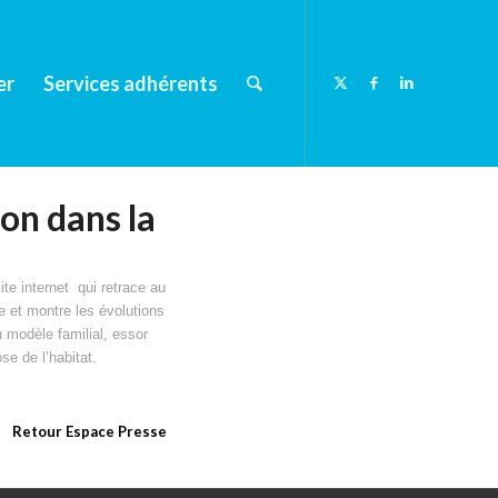
er
Services adhérents
on dans la
te internet qui retrace au
ue et montre les évolutions
 modèle familial, essor
 de l’habitat.
Retour Espace Presse