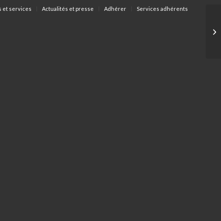
s et services
Actualités et presse
Adhérer
Services adhérents