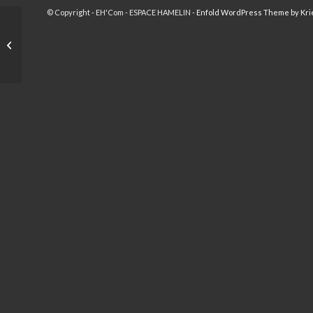
© Copyright - EH'Com - ESPACE HAMELIN -
Enfold WordPress Theme by Kri
Le GIFAM à la Foire de
Paris 2018