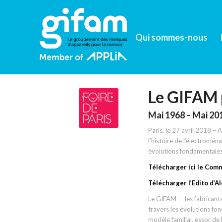
Qui sommes-nous
Le GIFAM p
Mai 1968 – Mai 201
Paris, le 27 avril 2018 –
l’histoire de l’électromén
évolutions fondamentales
Télécharger ici le Com
Télécharger l’Edito d’
Le GIFAM — les fabricants
travers les évolutions fo
modèle familial, essor 