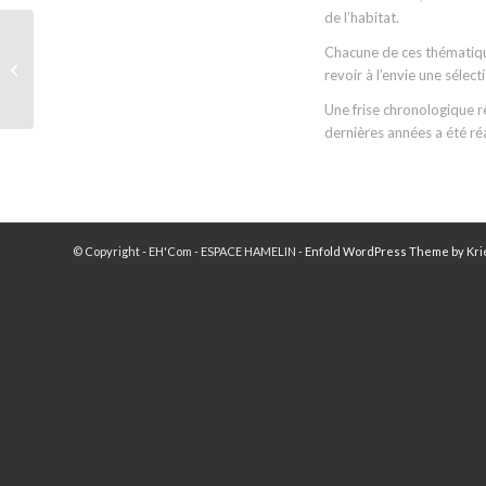
de l’habitat.
Ménage de printemps …
Chacune de ces thématique
entretenir son lave-
revoir à l’envie une sélect
linge
Une frise chronologique r
dernières années a été ré
© Copyright - EH'Com - ESPACE HAMELIN -
Enfold WordPress Theme by Kri