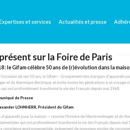
Expertises et services
Actualités et presse
Adhér
résent sur la Foire de Paris
8 : le Gifam célèbre 50 ans de (r)évolution dans la mais
 A l’occasion de ses 50 ans, le Gifam— Groupement des marques d’appareils p
ager et du thermique électrique, et invite toutes les générations à un voyage vis
 qui ont profondément transformé la vie des Français depuis mai 1968.
muniqué de Presse
Alexander LOHNHERR, Président du Gifam
 d’appareils pour la maison — raconte l’histoire de l’électroménager et du th
ndamentales qui ont profondément transformé la vie des Français depuis mai 
de la conscience environnementale, avènement de nouveaux modes de conso