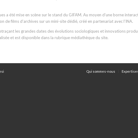
s a été mise en scène sur le stand du GIFAM. Au moyen d’une borne interactive
ion de films d’archives sur un mini-site dédié, créé en partenariat avec l’INA.
etraçant les grandes dates des évolutions sociologiques et innovations produ
alisée et est disponible dans la rubrique médiathèque du site.
esi
Qui sommes-nous
Expertise