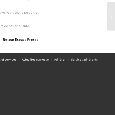
, le visiteur a pu voir et
its de ces cinquante
Retour Espace Presse
s et services
Actualités et presse
Adhérer
Services adhérents