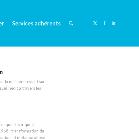
er
Services adhérents
on
our la maison—revient sur
uel inédit à travers les
ermique électrique à
1968 : transformation du
mmation, et métamorphose