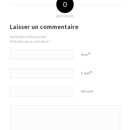
0
RÉPONSES
Laisser un commentaire
Rejoindre la discussion?
N’hésitez pas à contribuer !
*
Nom
*
E-mail
Site web