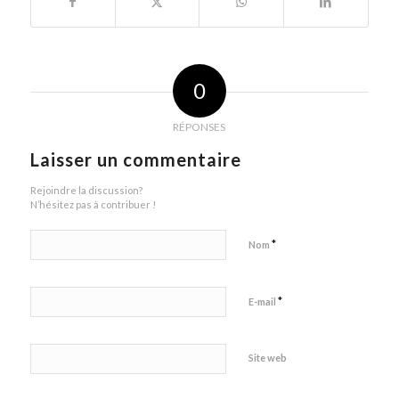
0
RÉPONSES
Laisser un commentaire
Rejoindre la discussion?
N’hésitez pas à contribuer !
*
Nom
*
E-mail
Site web