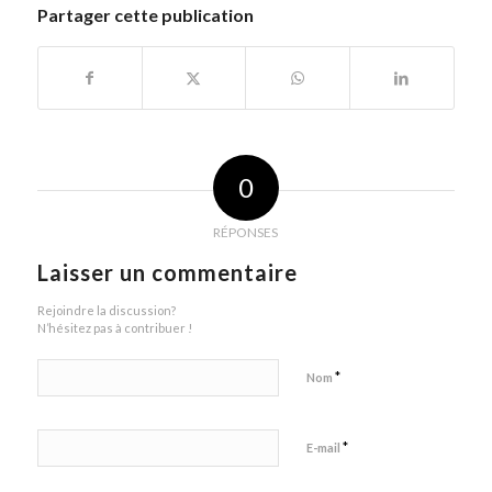
Partager cette publication
0
RÉPONSES
Laisser un commentaire
Rejoindre la discussion?
N’hésitez pas à contribuer !
*
Nom
*
E-mail