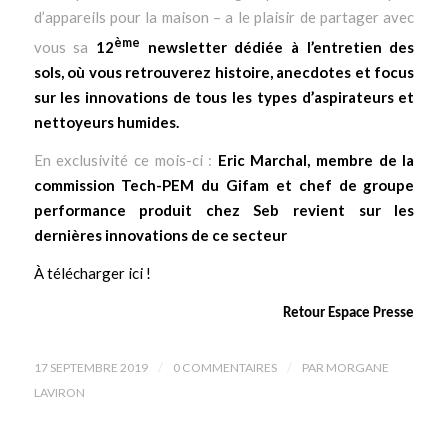
d’appareils pour la maison – a le plaisir de partager avec
ème
vous sa
12
newsletter dédiée à l’entretien des
sols, où vous retrouverez histoire, anecdotes et focus
sur les innovations de tous les types d’aspirateurs et
nettoyeurs humides.
En exclusivité ce mois-ci :
Eric Marchal, membre de la
commission Tech-PEM du Gifam et chef de groupe
performance produit chez Seb revient sur les
dernières innovations de ce secteur
À télécharger ici !
Retour Espace Presse
/
/
17 SEPTEMBRE 2019
0 COMMENTAIRES
PAR
MORGANE
LAVIRON