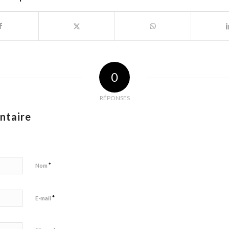
0
RÉPONSES
ntaire
*
Nom
*
E-mail