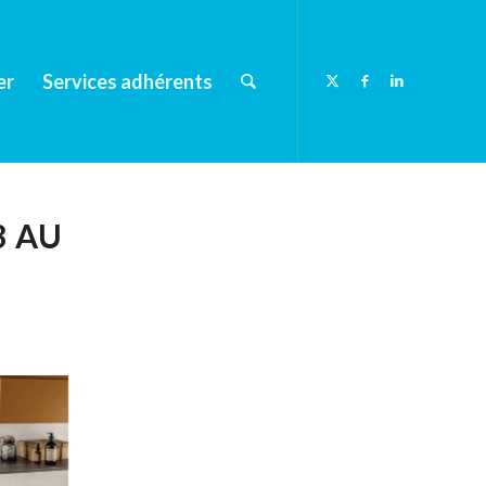
er
Services adhérents
3 AU