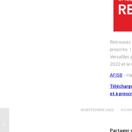
Retrouvez 
prescrire 
Versailles 
2022 et le 
AFISB
– Ha
Télécharge
et à prescr
/
30 SEPTEMBRE 2022
0 CO
Alerte Presse – Les
bons conseils du Gifam
pour réduire de 10%
Partager 