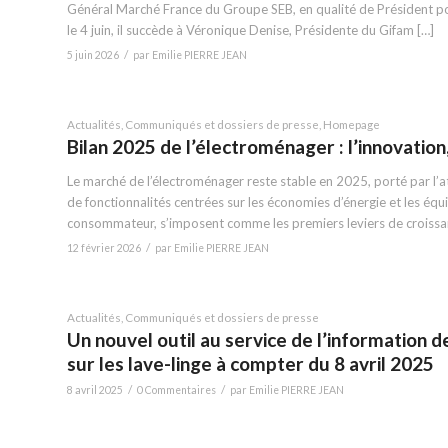
Général Marché France du Groupe SEB, en qualité de Président po
le 4 juin, il succède à Véronique Denise, Présidente du Gifam […]
/
5 juin 2026
par
Emilie PIERRE JEAN
Actualités
,
Communiqués et dossiers de presse
,
Homepage
Bilan 2025 de l’électroménager : l’innovation
Le marché de l’électroménager reste stable en 2025, porté par l’
de fonctionnalités centrées sur les économies d’énergie et les équ
consommateur, s’imposent comme les premiers leviers de croissa
/
12 février 2026
par
Emilie PIERRE JEAN
Actualités
,
Communiqués et dossiers de presse
Un nouvel outil au service de l’information d
sur les lave-linge à compter du 8 avril 2025
/
/
8 avril 2025
0 Commentaires
par
Emilie PIERRE JEAN