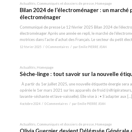
Actualités
,
Communiqués et dossiers de presse
,
Homepage
Bilan 2024 de l’électroménager : un marché 
électroménager
Communiqué de presse Le 12 février 2025 Bilan 2024 de l’électro
électroménager Après une année en repli, le marché de l’électromé
motrices dans l’acte d’achat des Français. Le secteur du petit él
/
/
12 février 2025
0 Commentaires
par
Emilie PIERRE JEAN
Actualités
,
Homepage
Sèche-linge : tout savoir sur la nouvelle éti
À partir du 1er juillet 2025, une nouvelle étiquette énergie sera aff
opérée le 1er mars 2021 sur les appareils de froid (réfrigérateurs,
lavante-séchante et lave-vaisselle). Elle vise à : • S’adapter aux […
/
/
4 octobre 2024
0 Commentaires
par
Emilie PIERRE JEAN
Actualités
,
Communiqués et dossiers de presse
,
Homepage
Olivia Guernier devient Déléguée Générale