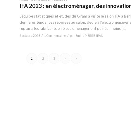
IFA 2023 : en électroménager, des innovatio
L’équipe statistiques et études du Gifam a visité le salon IFA à Berl
dernières tendances repérées au salon, dédié à l’électroménager et
rupture, les fabricants en électroménager ont pu néanmoins […]
/
/
3 octobre 2023
1 Commentaire
par
Emilie PIERRE JEAN
1
2
3
›
»