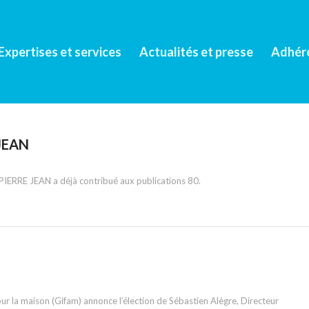
Expertises et services
Actualités et presse
Adhér
 JEAN
 PIERRE JEAN
a déjà contribué aux publications 80.
r la maison (Gifam) annonce l’élection de Sébastien Alègre, Directeur