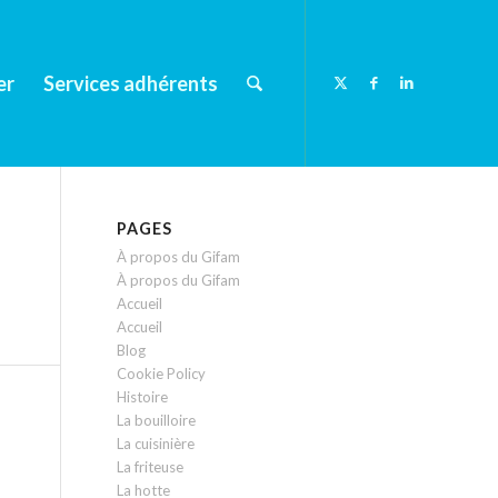
er
Services adhérents
PAGES
À propos du Gifam
À propos du Gifam
Accueil
Accueil
Blog
Cookie Policy
Histoire
La bouilloire
La cuisinière
La friteuse
La hotte