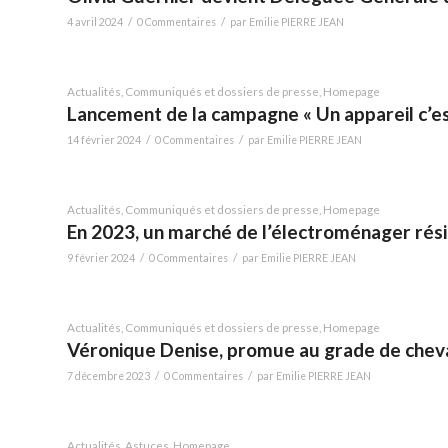
/
/
4 avril 2024
0 Commentaires
par
Emilie PIERRE JEAN
Actualités
,
Communiqués et dossiers de presse
,
Homepage
Lancement de la campagne « Un appareil c’es
/
/
14 février 2024
0 Commentaires
par
Emilie PIERRE JEAN
Actualités
,
Communiqués et dossiers de presse
,
Homepage
En 2023, un marché de l’électroménager résil
/
/
9 février 2024
0 Commentaires
par
Emilie PIERRE JEAN
Actualités
,
Communiqués et dossiers de presse
,
Homepage
Véronique Denise, promue au grade de cheval
/
/
7 décembre 2023
0 Commentaires
par
Emilie PIERRE JEAN
Actualités
,
Astuces
,
Homepage