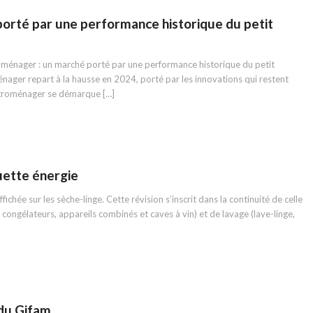
porté par une performance historique du petit
ménager : un marché porté par une performance historique du petit
nager repart à la hausse en 2024, porté par les innovations qui restent
ectroménager se démarque […]
quette énergie
ichée sur les sèche-linge. Cette révision s’inscrit dans la continuité de celle
 congélateurs, appareils combinés et caves à vin) et de lavage (lave-linge,
]
 du Gifam