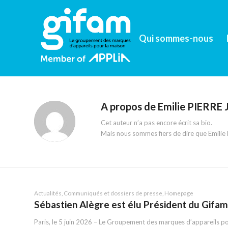
Qui sommes-nous
A propos de
Emilie PIERRE
Cet auteur n’a pas encore écrit sa bio.
Mais nous sommes fiers de dire que
Emilie
Actualités
,
Communiqués et dossiers de presse
,
Homepage
Sébastien Alègre est élu Président du Gifam
Paris, le 5 juin 2026 – Le Groupement des marques d’appareils pou