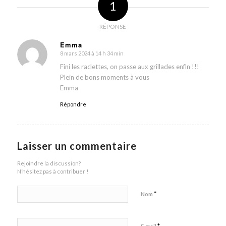
1
RÉPONSE
Emma
8 mars 2024 à 14 h 34 min
dit
:
Fini les raclettes, on passe aux grillades enfin !!!
Plein de bons moments à vous
Emma
Répondre
Laisser un commentaire
Rejoindre la discussion?
N’hésitez pas à contribuer !
*
Nom