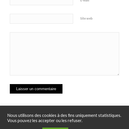
*
E-mail
Site web
Nous utilisons des cookies à des fins uniquement statistiques.
Vous pouvez les accepter ou les refuser.
© Copyright - EH'Com - ESPACE HAMELIN -
Enfold WordPress Theme by