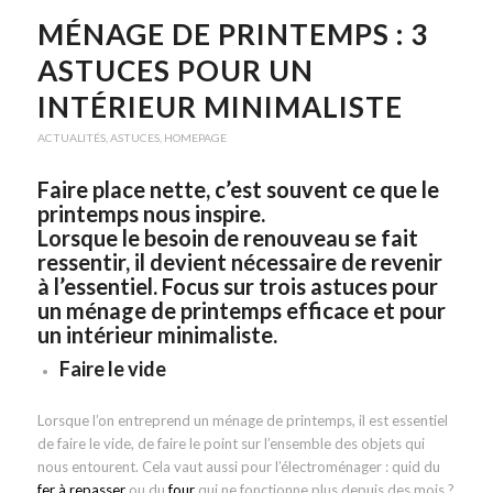
MÉNAGE DE PRINTEMPS : 3
ASTUCES POUR UN
INTÉRIEUR MINIMALISTE
ACTUALITÉS
,
ASTUCES
,
HOMEPAGE
Faire place nette, c’est souvent ce que le
printemps nous inspire.
Lorsque le besoin de renouveau se fait
ressentir, il devient nécessaire de revenir
à l’essentiel. Focus sur trois astuces pour
un ménage de printemps efficace et pour
un intérieur minimaliste.
Faire le vide
Lorsque l’on entreprend un ménage de printemps, il est essentiel
de faire le vide, de faire le point sur l’ensemble des objets qui
nous entourent. Cela vaut aussi pour l’électroménager : quid du
fer à repasser
ou du
four
qui ne fonctionne plus depuis des mois ?