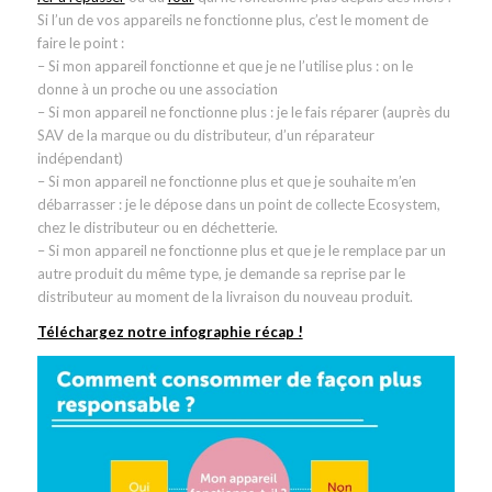
Si l’un de vos appareils ne fonctionne plus, c’est le moment de
faire le point :
– Si mon appareil fonctionne et que je ne l’utilise plus : on le
donne à un proche ou une association
– Si mon appareil ne fonctionne plus : je le fais réparer (auprès du
SAV de la marque ou du distributeur, d’un réparateur
indépendant)
– Si mon appareil ne fonctionne plus et que je souhaite m’en
débarrasser : je le dépose dans un point de collecte Ecosystem,
chez le distributeur ou en déchetterie.
– Si mon appareil ne fonctionne plus et que je le remplace par un
autre produit du même type, je demande sa reprise par le
distributeur au moment de la livraison du nouveau produit.
Téléchargez notre infographie récap !