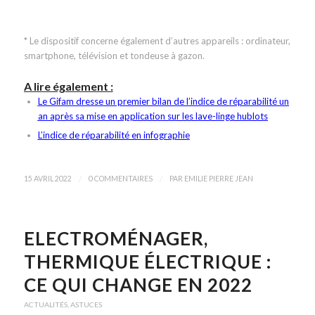
* Le dispositif concerne également d’autres appareils : ordinateur,
smartphone, télévision et tondeuse à gazon.
A lire également :
Le Gifam dresse un premier bilan de l’indice de réparabilité un
an après sa mise en application sur les lave-linge hublots
L’indice de réparabilité en infographie
/
/
15 AVRIL 2022
0 COMMENTAIRES
PAR
EMILIE PIERRE JEAN
ELECTROMÉNAGER,
THERMIQUE ÉLECTRIQUE :
CE QUI CHANGE EN 2022
ACTUALITÉS
,
ASTUCES