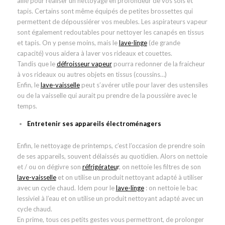
allié pour réaliser un nettoyage en profondeur de vos sols et
tapis. Certains sont même équipés de petites brossettes qui
permettent de dépoussiérer vos meubles. Les aspirateurs vapeur
sont également redoutables pour nettoyer les canapés en tissus
et tapis. On y pense moins, mais le
lave-linge
(de grande
capacité) vous aidera à laver vos rideaux et couettes.
Tandis que le
défroisseur vapeur
pourra redonner de la fraicheur
à vos rideaux ou autres objets en tissus (coussins…)
Enfin, le
lave-vaisselle
peut s’avérer utile pour laver des ustensiles
ou de la vaisselle qui aurait pu prendre de la poussière avec le
temps.
Entretenir ses appareils électroménagers
Enfin, le nettoyage de printemps, c’est l’occasion de prendre soin
de ses appareils, souvent délaissés au quotidien. Alors on nettoie
et / ou on dégivre son
réfrigérateu
r
, on nettoie les filtres de son
lave-vaisselle
et on utilise un produit nettoyant adapté à utiliser
avec un cycle chaud. Idem pour le
lave-linge
: on nettoie le bac
lessiviel à l’eau et on utilise un produit nettoyant adapté avec un
cycle chaud.
En prime, tous ces petits gestes vous permettront, de prolonger