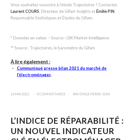
Vous souhaitez souscrire à l’étude Trajectoires ? Contactez
Laurent COURS
, Directeur de Gifam Insights et
Émilie PIN
,
Responsable Statistiques et Études du Gifam.
* Données en valeur – Source : GfK Market Intelligence
** Source : Trajectoires, le baromètre du Gifam
À lire également :
Communiqué presse bilan 2021 du marché de
l’électroménager
.
/
/
16 MAI 2022
0 COMMENTAIRES
PAR
EMILIE PIERRE JEAN
L’INDICE DE RÉPARABILITÉ :
UN NOUVEL INDICATEUR