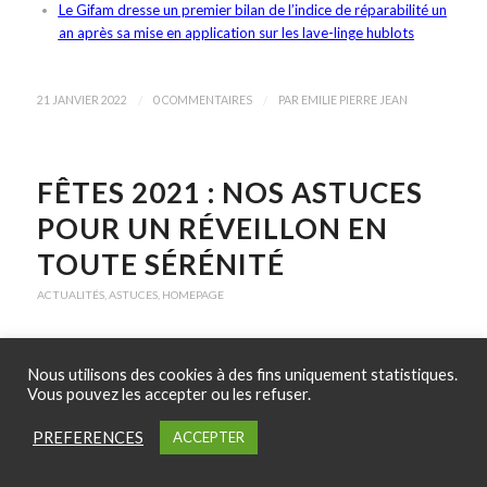
Le Gifam dresse un premier bilan de l’indice de réparabilité un
an après sa mise en application sur les lave-linge hublots
/
/
21 JANVIER 2022
0 COMMENTAIRES
PAR
EMILIE PIERRE JEAN
FÊTES 2021 : NOS ASTUCES
POUR UN RÉVEILLON EN
TOUTE SÉRÉNITÉ
ACTUALITÉS
,
ASTUCES
,
HOMEPAGE
Le réveillon approche ! Pas de panique, si vous recevez votre
Nous utilisons des cookies à des fins uniquement statistiques.
proches, retrouvez nos 5 astuces pour un réveillon en toute
Vous pouvez les accepter ou les refuser.
sérénité.
PREFERENCES
Quelques jours avant les réveillon : faites de la
ACCEPTER
place