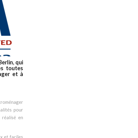
erlin, qui
es toutes
ager et à
ectroménager
alités pour
 réalisé en
x et faciles