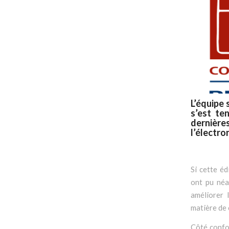
L’équipe 
s’est te
dernière
l’électro
Si cette éd
ont pu néa
améliorer 
matière de 
Côté confor