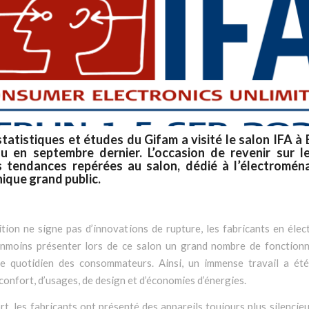
statistiques et études du Gifam a visité le salon IFA à B
nu en septembre dernier. L’occasion de revenir sur l
s tendances repérées au salon, dédié à l’électromén
nique grand public.
ition ne signe pas d’innovations de rupture, les fabricants en él
nmoins présenter lors de ce salon un grand nombre de fonctionn
le quotidien des consommateurs. Ainsi, un immense travail a été
confort, d’usages, de design et d’économies d’énergies.
t, les fabricants ont présenté des appareils toujours plus silencieu