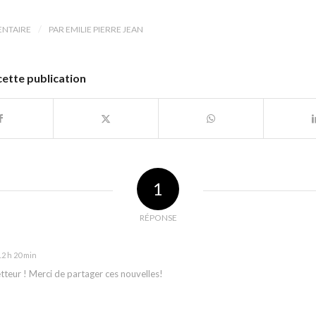
/
NTAIRE
PAR
EMILIE PIERRE JEAN
cette publication
1
RÉPONSE
12 h 20 min
teur ! Merci de partager ces nouvelles!