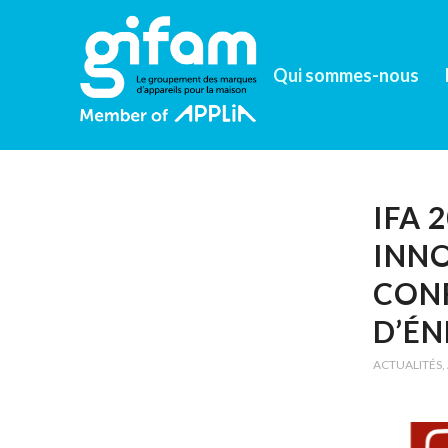
Qui sommes-nous
IFA 
INNO
CON
D’ÉN
ACTUALITÉS
,