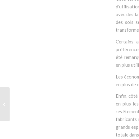
d’utilisati
avec des la
des sols s
transforme 
Certains 
préférences
été remarqu
en plus uti
Les économi
en plus de 
Enfin, côté
Véronique Denise
en plus les
réélue Présidente du
Gifam
revêtement
fabricants 
grands espa
totale dans 