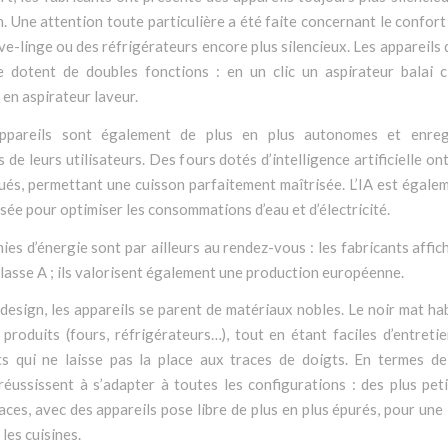
on. Une attention toute particulière a été faite concernant le confor
ve-linge ou des réfrigérateurs encore plus silencieux. Les appareils 
e dotent de doubles fonctions : en un clic un aspirateur balai c
en aspirateur laveur.
appareils sont également de plus en plus autonomes et enregi
 de leurs utilisateurs. Des fours dotés d’intelligence artificielle o
és, permettant une cuisson parfaitement maîtrisée. L’IA est égale
lisée pour optimiser les consommations d’eau et d’électricité.
es d’énergie sont par ailleurs au rendez-vous : les fabricants affic
classe A ; ils valorisent également une production européenne.
 design, les appareils se parent de matériaux nobles. Le noir mat hab
 produits (fours, réfrigérateurs…), tout en étant faciles d’entreti
s qui ne laisse pas la place aux traces de doigts. En termes de t
réussissent à s’adapter à toutes les configurations : des plus pet
ces, avec des appareils pose libre de plus en plus épurés, pour une
les cuisines.