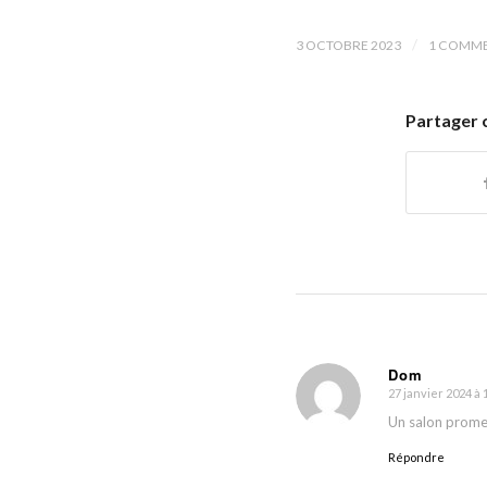
/
3 OCTOBRE 2023
1 COMME
Partager 
Dom
27 janvier 2024 à 
dit
:
Un salon promet
Répondre