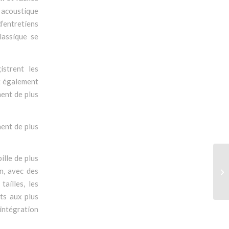
t acoustique
d’entretiens
lassique se
strent les
nt également
ment de plus
hent de plus
ille de plus
en, avec des
ailles, les
its aux plus
 intégration