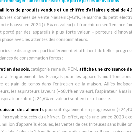
ectroménager : un record historique porté par les innovations
millions de produits vendus et un chiffre d’affaires global de 4,0
elon les données de vente NielsenIQ-GfK, le marché du petit élect
orte hausse en 2024 (+ 8% en valeur) et franchit un seuil encore jam
 porté par des appareils à plus forte valeur – porteurs d’innovat
n phase avec les attentes des consommateurs.
ories se distinguent particulièrement et affichent de belles progres
ndances de consommation fortes :
retien des sols,
catégorie reine du PEM
, affiche une croissance 
ce à l’engouement des Français pour les appareils multifonctions, 
e et gain de temps dans l’entretien de la maison. Alliés indispe
rs, les aspirateurs laveurs (+68,4% en valeur), l’aspirateur à mai
l’aspirateur robot (+24,6% en valeur) sont en forte hausse.
 cuisson des aliments
poursuit également sa progression (+24,4%
l’incroyable succès du airfryer. En effet, après une année 2023 ex
1 million d’appareils écoulés, les ventes de ces friteuses sans huile o
’établir à plus de 2,6 millions d’appareils vendus, soit une croissan