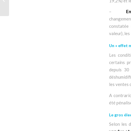
19,2%) et l
énergie
–
En
changement
constatée 
valeur), le
Un « effet 
Les condit
certains p
depuis 30
déshumidif
les ventes 
A contrario
été pénalis
Le gros él
Selon les 