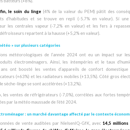
es batteurs (+8%).
fin, le soin du linge
(4% de la valeur du PEM) pâtit des consé
s d’habitudes et se trouve en repli (-5.7% en valeur). Si une
sur les centrales vapeur (-7,2% en valeur) et les fers à repasse
s défroisseurs repartent à la hausse (+5,2% en valeur).
météo » sur plusieurs catégories
ions météorologiques de l’année 2024 ont eu un impact sur le
roduits électroménagers. Ainsi, les intempéries et le taux d’humi
 ans ont boosté les ventes d’appareils de confort domestique
icateurs (+63%) et les radiateurs mobiles (+13,5%). Côté gros élec
de sèche-linge se sont accélérées (+13,2%).
, les ventes de réfrigérateurs (-7,0%), corrélées aux fortes tempé
ées par la météo maussade de l’été 2024.
ectroménager : un marché davantage affecté par le contexte écono
données de vente auditées par NielsenIQ-GfK, avec
14,5 millions