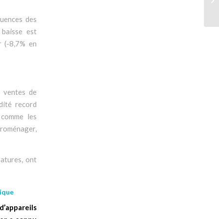
quences des
 baisse est
r (-8,7% en
s ventes de
dité record
 comme les
troménager,
ratures, ont
mique
 d’appareils