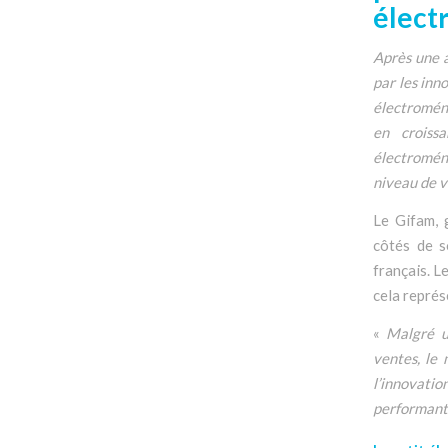
élect
Après une a
par les inn
électroména
en croiss
électroména
niveau de v
Le Gifam, 
côtés de s
français. L
cela repré
«
Malgré u
ventes, le
l’innovati
performants