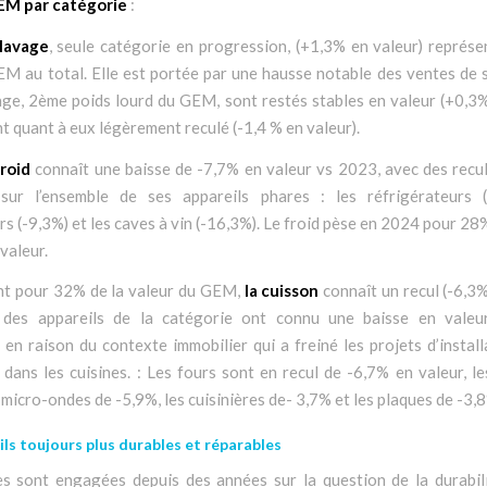
EM par catégorie
:
lavage
, seule catégorie en progression, (+1,3% en valeur) représ
M au total. Elle est portée par une hausse notable des ventes de 
nge, 2ème poids lourd du GEM, sont restés stables en valeur (+0,3%
nt quant à eux légèrement reculé (-1,4 % en valeur).
froid
connaît une baisse de -7,7% en valeur vs 2023, avec des recu
sur l’ensemble de ses appareils phares : les réfrigérateurs (
s (-9,3%) et les caves à vin (-16,3%). Le froid pèse en 2024 pour 2
valeur.
pour 32% de la valeur du GEM,
la cuisson
connaît un recul (-6,3%
 des appareils de la catégorie ont connu une baisse en vale
n raison du contexte immobilier qui a freiné les projets d’instal
dans les cuisines. : Les fours sont en recul de -6,7% en valeur, l
 micro-ondes de -5,9%, les cuisinières de- 3,7% et les plaques de -3,
ls toujours plus durables et réparables
s sont engagées depuis des années sur la question de la durabili