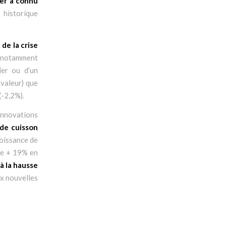
ger a connu
r historique
 de la crise
t notamment
ier ou d’un
 valeur) que
(-2,2%).
innovations
 de cuisson
roissance de
de + 19% en
à la hausse
ux nouvelles