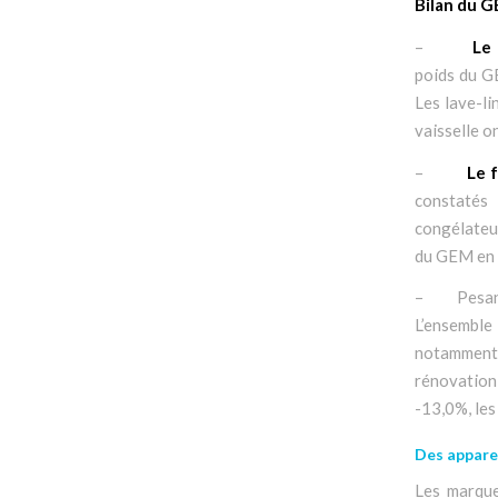
Bilan du G
–
Le 
poids du GE
Les lave-li
vaisselle o
–
Le 
constatés 
congélateur
du GEM en 
– Pesant 
L’ensemble
notamment e
rénovation 
-13,0%, les
Des apparei
Les marque