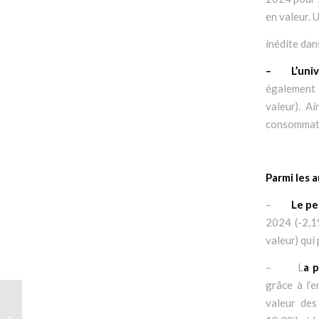
en valeur.
inédite dan
– L’univer
également 
valeur). A
consommateu
Parmi les 
–
Le pe
2024 (-2,1
valeur) qui
– L
a 
grâce à l’
valeur des
Sèche-linge : tout savoir
sur la nouvelle étiquette