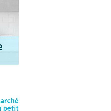
marché
 petit