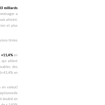
3 milliards
roménager a
ais atteint.
ion et plus
sions tirées
de +11,4%
en
qui allient
nsables des
n (+43,4% en
 en valeur)
ceptionnelle
nt doublé en
ce de + 140%