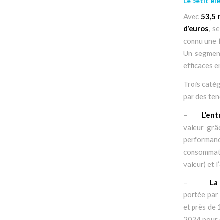
Le petit él
Avec
53,5 
d’euros
, s
connu une f
Un segment
efficaces e
Trois catég
par des te
–
L’ent
valeur grâ
performanc
consommateu
valeur) et 
–
La
portée par 
et près de 
2024 pour s