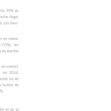
ente 39% du
sèche-linge.
). Les lave-
ls en valeur
-7,0%), les
8% du marché
 en valeur).
ur en 2024,
lation ou de
es hottes de
8%.
té et de la