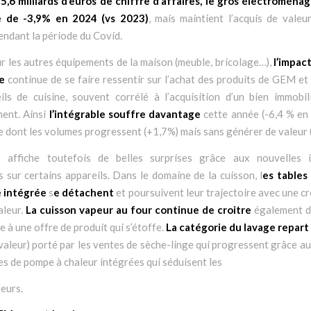
5,6 milliards d’euros de chiffre d’affaires, le gros électroména
e de -3,9% en 2024 (vs 2023)
, mais maintient l’acquis de valeu
endant la période du Covid.
 les autres équipements de la maison (meuble, bricolage…),
l’impact
re
continue de se faire ressentir sur l’achat des produits de GEM e
ils de cuisine, souvent corrélé à l’acquisition d’un bien immobil
ent. Ainsi
l’intégrable souffre davantage
cette année (-6,4 % en
re dont les volumes progressent (+1,7%) mais sans générer de valeur 
 affiche toutefois de belles surprises grâce aux nouvelles 
sur certains appareils. Dans le domaine de la cuisson, l
es tables
e intégrée
s
e détachent
et poursuivent leur trajectoire avec une c
aleur.
La cuisson vapeur au four continue de croitre
également 
e à une offre de produit qui s’étoffe.
La catégorie du lavage repart 
valeur) porté par les ventes de sèche-linge qui progressent grâce a
s de pompe à chaleur intégrées qui séduisent les
eurs.