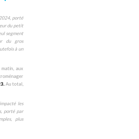
 2024, porté
eur du petit
seul segment
ur du gros
utefois à un
 matin, aux
ctroménager
23.
Au total,
impacté les
, porté par
mples, plus