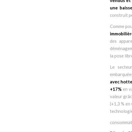
vendus et 
une baiss
construit p
Comme pour
immobiliè
des appare
déménagem
la pose lib
Le secteur
embarquées 
avec hott
+17%
en v
valeur grâc
(+1,3 % en 
technologie
consommat