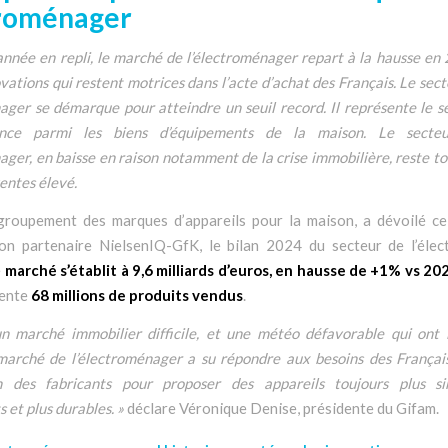
roménager
nnée en repli, le marché de l’électroménager repart à la hausse en
ovations qui restent motrices dans l’acte d’achat des Français. Le sect
ger se démarque pour atteindre un seuil record. Il représente le 
ance parmi les biens d’équipements de la maison. Le secte
ger, en baisse en raison notamment de la crise immobilière, reste to
entes élevé.
groupement des marques d’appareils pour la maison, a dévoilé ce
on partenaire NielsenIQ-GfK, le bilan 2024 du secteur de l’éle
e
marché s’établit à 9,6 milliards d’euros, en hausse de +1% vs 20
sente
68 millions de produits vendus
.
n marché immobilier difficile, et une météo défavorable qui ont 
 marché de l’électroménager a su répondre aux besoins des Français
on des fabricants pour proposer des appareils toujours plus si
 et plus durables. »
déclare Véronique Denise, présidente du Gifam.