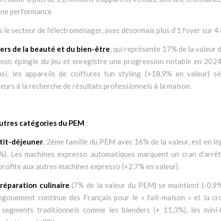
 Une performance
s le secteur de l’électroménager, avec désormais plus d’1 foyer sur 4 
s de la beauté et du bien-être
, qui représente 17% de la valeur 
son épingle du jeu et enregistre une progression notable en 202
insi, les appareils de coiffures fun styling (+18,9% en valeur) sé
rs à la recherche de résultats professionnels à la maison.
autres catégories du PEM
:
tit-déjeuner
, 2ème famille du PEM avec 16% de la valeur, est en lé
%). Les machines expresso automatiques marquent un cran d’arrêt
 profite aux autres machines expresso (+2,7% en valeur).
préparation culinaire
(7% de la valeur du PEM) se maintient (-0,9%
engouement continue des Français pour le « fait-maison » et la cr
 segments traditionnels comme les blenders (+ 11,3%), les mini-