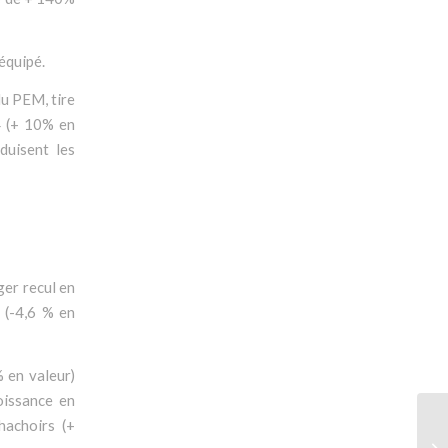
équipé.
du PEM, tire
4 (+ 10% en
duisent les
ger recul en
 (-4,6 % en
 en valeur)
oissance en
hachoirs (+