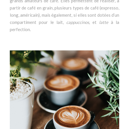
grands amateurs de café. Elles permettent de réaliser, à
partir de café en grain, plusieurs types de café (expresso,
long, américain), mais également, si elles sont dotées d’un
compartiment pour le lait,
cappuccinos
, et
latte
à la
perfection.