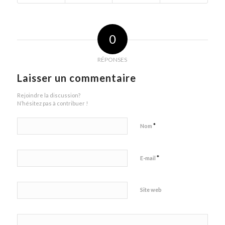
0
RÉPONSES
Laisser un commentaire
Rejoindre la discussion?
N’hésitez pas à contribuer !
*
Nom
*
E-mail
Site web