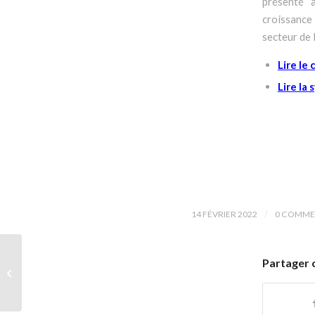
présenté 
croissance 
secteur de 
Lire le
Lire la
/
14 FÉVRIER 2022
0 COMME
Electroménager,
Partager 
thermique électrique :
ce qui change en 2022