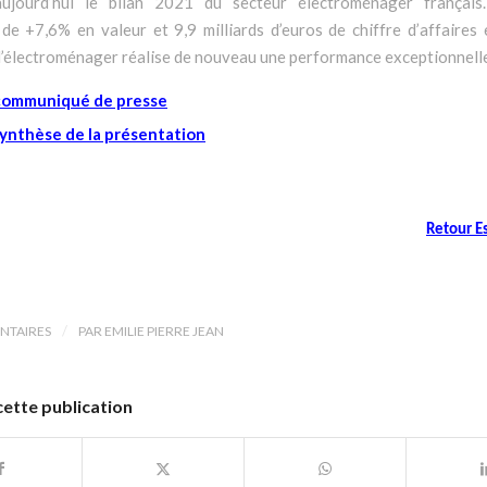
aujourd’hui le bilan 2021 du secteur électroménager français
de +7,6% en valeur et 9,9 milliards d’euros de chiffre d’affaires
l’électroménager réalise de nouveau une performance exceptionnell
 communiqué de presse
 synthèse de la présentation
Retour E
/
NTAIRES
PAR
EMILIE PIERRE JEAN
cette publication