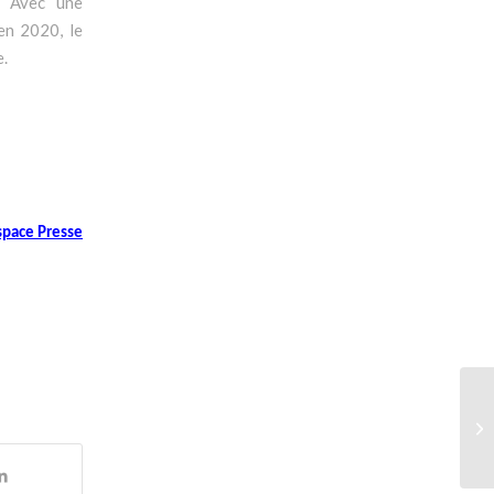
. Avec une
 en 2020, le
e.
space Presse