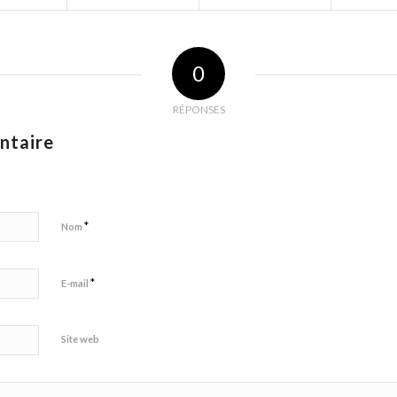
0
RÉPONSES
ntaire
*
Nom
*
E-mail
Site web