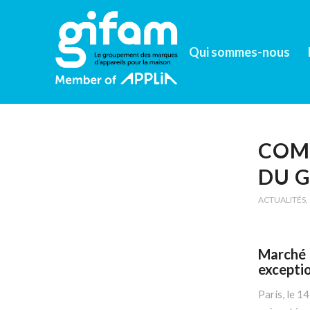
Qui sommes-nous
COMM
DU 
ACTUALITÉS
,
Marché 
exceptio
Paris, le 1