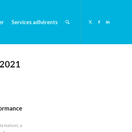
er
Services adhérents
2021
formance
la maison, a