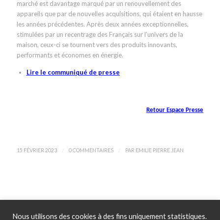
marché est davantage marqué par un renouvellement des
appareils que par de nouvelles acquisitions, qui étaient en hausse
les années précédentes. Après deux années exceptionnelles,
stimulées par un recentrage des Français sur l’univers de la
maison, ceux-ci se tournent vers des produits innovants,
performants et économes en énergie.
Lire le communiqué de presse
Retour Espace Presse
/
/
15 FÉVRIER 2023
0 COMMENTAIRES
PAR
EMILIE PIERRE JEAN
Nous utilisons des cookies à des fins uniquement statistiques.