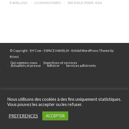
/
/
8 AVRIL 2025
0 COMMENTAIRES
PAR
EMILIE PIERRE JEAN
© Copyright - EH'Com - ESPACE HAMELIN -
Enfold WordPress Theme by
Kriesi
Qui sommes-nous
Expertises et services
Actualités et presse
Adhérer
Services adhérents
Nous utilisons des cookies à des fins uniquement statistiques.
Vous pouvez les accepter ou les refuser.
PREFERENCES
ACCEPTER