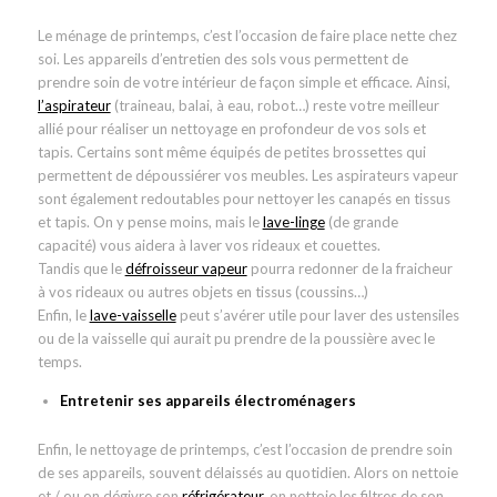
Le ménage de printemps, c’est l’occasion de faire place nette chez
soi. Les appareils d’entretien des sols vous permettent de
prendre soin de votre intérieur de façon simple et efficace. Ainsi,
l’aspirateur
(traineau, balai, à eau, robot…) reste votre meilleur
allié pour réaliser un nettoyage en profondeur de vos sols et
tapis. Certains sont même équipés de petites brossettes qui
permettent de dépoussiérer vos meubles. Les aspirateurs vapeur
sont également redoutables pour nettoyer les canapés en tissus
et tapis. On y pense moins, mais le
lave-linge
(de grande
capacité) vous aidera à laver vos rideaux et couettes.
Tandis que le
défroisseur vapeur
pourra redonner de la fraicheur
à vos rideaux ou autres objets en tissus (coussins…)
Enfin, le
lave-vaisselle
peut s’avérer utile pour laver des ustensiles
ou de la vaisselle qui aurait pu prendre de la poussière avec le
temps.
Entretenir ses appareils électroménagers
Enfin, le nettoyage de printemps, c’est l’occasion de prendre soin
de ses appareils, souvent délaissés au quotidien. Alors on nettoie
et / ou on dégivre son
réfrigérateu
r
, on nettoie les filtres de son