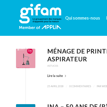
Qui sommes-nous
MÉNAGE DE PRINT
ASPIRATEUR
ASTUCES
Lire la suite
/
/
25 AVRIL 2018
0 COMMENTAIRES
PAR
WE
INA – 50 ANS DE 