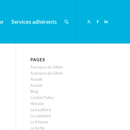
er
Services adhérents
PAGES
À propos du Gifam
À propos du Gifam
Accueil
Accueil
Blog
Cookie Policy
Histoire
La bouilloire
La cuisinière
La friteuse
La hotte