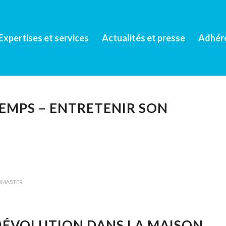
Expertises et services
Actualités et presse
Adhér
EMPS – ENTRETENIR SON
BMASTER
(R)ÉVOLUTION DANS LA MAISON