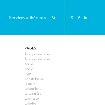
er
Services adhérents
PAGES
À propos du Gifam
À propos du Gifam
Accueil
Accueil
Blog
Cookie Policy
Histoire
La bouilloire
La cuisinière
La friteuse
La hotte