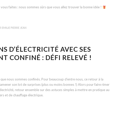
ue vous faites : nous sommes sûrs que vous allez trouver la bonne idée !
R
EMILIE PIERRE JEAN
 D’ÉLECTRICITÉ AVEC SES
T CONFINÉ : DÉFI RELEVÉ !
s que nous sommes confinés. Pour beaucoup d’entre nous, ce retour à la
amener son lot de surprises (plus ou moins bonnes !) Alors pour faire rimer
lectricité, retour ensemble sur des astuces simples à mettre en pratique au
rs et de chauffage électrique.