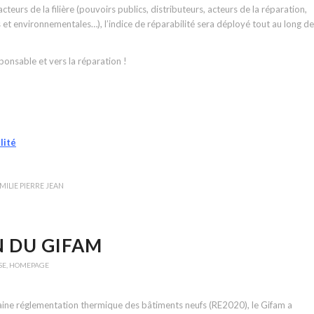
teurs de la filière (pouvoirs publics, distributeurs, acteurs de la réparation,
et environnementales…), l’indice de réparabilité sera déployé tout au long de
onsable et vers la réparation !
lité
MILIE PIERRE JEAN
N DU GIFAM
SE
,
HOMEPAGE
haine réglementation thermique des bâtiments neufs (RE2020), le Gifam a