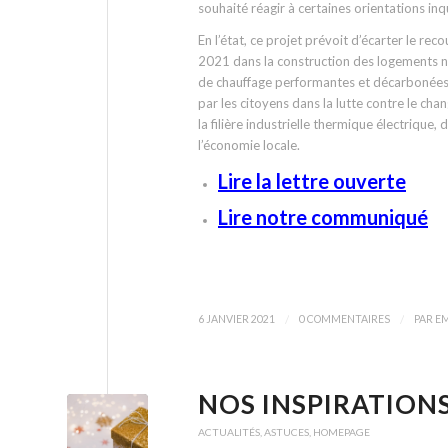
souhaité réagir à certaines orientations in
En l’état, ce projet prévoit d’écarter le r
2021 dans la construction des logements neu
de chauffage performantes et décarbonées. S
par les citoyens dans la lutte contre le c
la filière industrielle thermique électrique,
l’économie locale.
Lire la lettre ouverte
Lire notre communiqué
/
/
6 JANVIER 2021
0 COMMENTAIRES
PAR
EM
NOS INSPIRATION
ACTUALITÉS
,
ASTUCES
,
HOMEPAGE