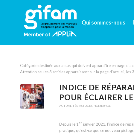
Qui sommes-nous
Catégorie destinée aux actus qui doivent apparaître en page d’accu
Attention seules 3 articles apparaissent sur la page d’accueil, les
INDICE DE RÉPARA
POUR ÉCLAIRER 
ACTUALITÉS
,
ASTUCES
,
HOMEPAGE
er
Depuis le 1
janvier 2021, l’indice de répa
pratique, qu’est-ce que ce nouveau picto