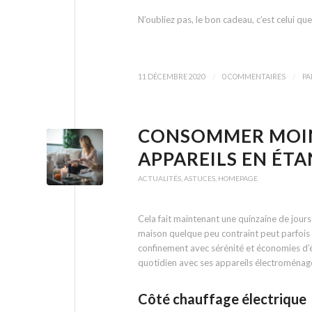
N’oubliez pas, le bon cadeau, c’est celui q
/
/
11 DÉCEMBRE 2020
0 COMMENTAIRES
PA
CONSOMMER MOINS
APPAREILS EN ÉTAN
ACTUALITÉS
,
ASTUCES
,
HOMEPAGE
Cela fait maintenant une quinzaine de jour
maison quelque peu contraint peut parfois 
confinement avec sérénité et économies d’é
quotidien avec ses appareils électroménage
Côté chauffage électrique