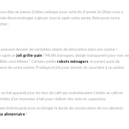
 vous êtes en panne d’idées cadeaux pour cette fin d’année, le Gifam vous a
iale électroménager à glisser sous le sapin cette année. Retrouvez notre
chez :
 peuvent devenir de véritables objets de décoration dans une cuisine !
e sapin un
joli grille-pain
? Motifs baroques, design transparent pour voir se
ités sont infinies ! Certains petits
robots ménagers
se parent aussi de
nce de votre cuisine. Pratique et joli pour donner du caractère à sa cuisine.
: un bel appareil pour les fans de café qui souhaiteraient s’initier au café en
otées d’un mousseur à lait pour réaliser des
latte
et
cappucinos
.
nt intéressante pour prolonger la durée de conservation de vos aliments.
age alimentaire
!