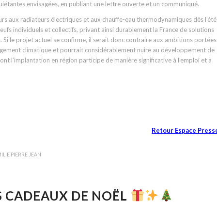
quiétantes envisagées, en publiant une lettre ouverte et un communiqué.
ecours aux radiateurs électriques et aux chauffe-eau thermodynamiques dès l’été
fs individuels et collectifs, privant ainsi durablement la France de solutions
i le projet actuel se confirme, il serait donc contraire aux ambitions portées
hangement climatique et pourrait considérablement nuire au développement de
 dont l’implantation en région participe de manière significative à l’emploi et à
Retour Espace Press
ILIE PIERRE JEAN
S CADEAUX DE NOËL