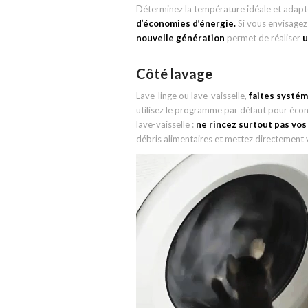
Déterminez la température idéale et adapt
d’économies d’énergie.
Si vous envisage
nouvelle génération
permet de réaliser
u
Côté lavage
Lave-linge ou lave-vaisselle,
faites systém
utilisez le programme par défaut pour écon
lave-vaisselle :
ne rincez surtout pas vos
débris alimentaires et mettez directement vo