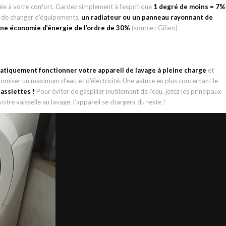
ée à votre confort. Gardez simplement à l’esprit que
1 degré de moins = 7%
z de changer d’équipements,
un radiateur ou un panneau rayonnant de
ne économie d’énergie de l’ordre de 30%
(source : Gifam)
atiquement fonctionner votre appareil de lavage à pleine charge
et
omiser un maximum d’eau et d’électricité. Une astuce en plus concernant le
 assiettes !
Pour éviter de gaspiller inutilement de l’eau, jetez les principaux
tre vaisselle au lavage, l’appareil se chargera du reste !