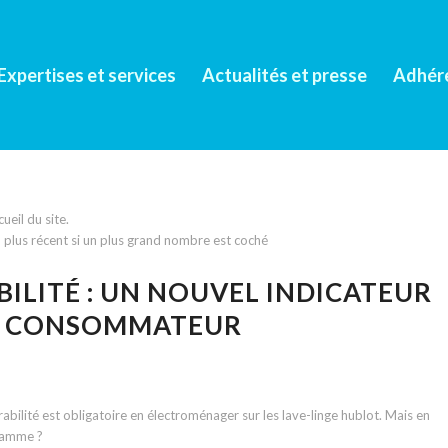
Expertises et services
Actualités et presse
Adhér
eil du site.
 3 plus récent si un plus grand nombre est coché
BILITÉ : UN NOUVEL INDICATEUR
LE CONSOMMATEUR
rabilité est obligatoire en électroménager sur les lave-linge hublot. Mais en
gramme ?