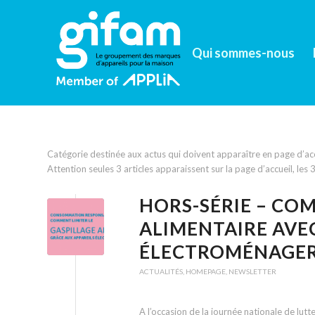
Qui sommes-nous
Catégorie destinée aux actus qui doivent apparaître en page d’accu
Attention seules 3 articles apparaissent sur la page d’accueil, les
HORS-SÉRIE – COM
ALIMENTAIRE AVEC
ÉLECTROMÉNAGE
ACTUALITÉS
,
HOMEPAGE
,
NEWSLETTER
A l’occasion de la journée nationale de lut