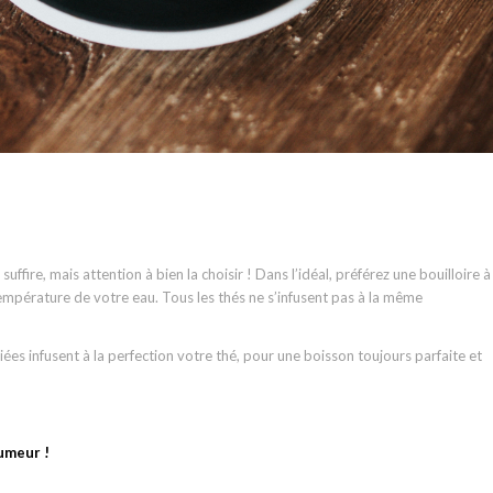
suffire, mais attention à bien la choisir ! Dans l’idéal, préférez une bouilloire à
température de votre eau. Tous les thés ne s’infusent pas à la même
ées infusent à la perfection votre thé, pour une boisson toujours parfaite et
umeur !