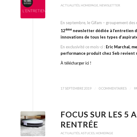
ACTUALITÉS
,
HOMEPAGE
,
NEWSLETTER
En septembre, le Gifam – groupement des ma
ème
12
newsletter dédiée à l’entretien d
innovations de tous les types d’aspira
En exclusivité ce mois-ci :
Eric Marchal, m
performance produit chez Seb revient s
À télécharger ici !
/
/
17 SEPTEMBRE 2019
0 COMMENTAIRES
P
FOCUS SUR LES 5 
RENTRÉE
ACTUALITÉS
,
ASTUCES
,
HOMEPAGE