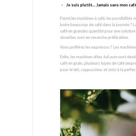
Je suis plutôt… Jamais sans mon café
Parmi les machines à café, les possibilités
boire beaucoup de café dans la journée ? La
café en grandes quantité pour une solution
dosettes sont en revanche préférables.
Vous préférez les expressos ? Les machines
Enfin, les machines dites
full auto
sont desti
café en grain, plusieurs types de café (exp
pour le lait,
cappuccinos
, et
latte
à la perfec