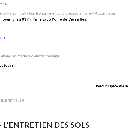
omne.
e la Maison, de la Gastronomie et du Shopping, la Foire d’Automne se
3 novembre 2019
à
Paris Expo Porte de Versailles.
fam
 envies en matière d’électroménager
 octobre
!
Retour Espace Press
MILIE PIERRE JEAN
 L’ENTRETIEN DES SOLS