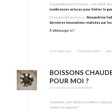
d’appareils pour la maison – a le plaisir de
nombreuses astuces pour limiter le gasp
En exclusivité ce mois-ci :
Alexandrine Fad
dernières innovations réalisées par le
À télécharger ici !
/
/
15 OCTOBRE 2019
0 COMMENTAIRES
PAR
BOISSONS CHAUDES
POUR MOI ?
ACTUALITÉS
,
ASTUCES
,
HOMEPAGE
L’automne, sans doute la meilleure saison p
choisir son appareil ?