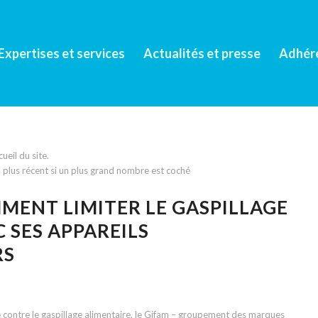
Expertises et services
Actualités et presse
Adhér
eil du site.
 3 plus récent si un plus grand nombre est coché
MENT LIMITER LE GASPILLAGE
 SES APPAREILS
RS
te contre le gaspillage alimentaire, le Gifam – groupement des marques