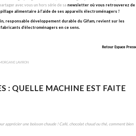
 partager avec vous un hors série de sa
newsletter où vous retrouverez de
illage alimentaire à l’aide de ses appareils électroménagers !
in, responsable développement durable du Gifam, revient sur les
s fabricants d’électroménagers en ce sens.
Retour Espace Press
MORGANE LAVIRON
 : QUELLE MACHINE EST FAITE
our apprécier une boisson chaude ! Café, chocolat chaud ou thé, comment bien