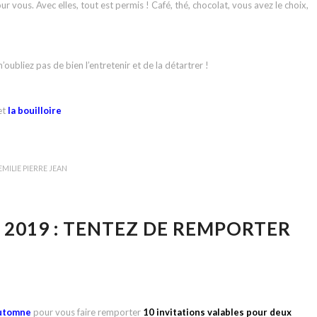
 vous. Avec elles, tout est permis ! Café, thé, chocolat, vous avez le choix,
’oubliez pas de bien l’entretenir et de la détartrer !
et
la bouilloire
EMILIE PIERRE JEAN
 2019 : TENTEZ DE REMPORTER
Automne
pour vous faire remporter
10 invitations valables pour deux