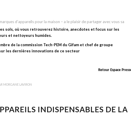
rques d’appareils pour la maison – a le plaisir de partager avec vous sa
es sols, où vous retrouverez histoire, anecdotes et focus sur les
teurs et nettoyeurs humides.
embre de la commission Tech-PEM du Gifam et chef de groupe
ur les dernières innovations de ce secteur
Retour Espace Press
AR
MORGANE LAVIRON
APPAREILS INDISPENSABLES DE LA