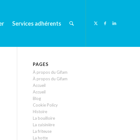
er
Services adhérents
PAGES
À propos du Gifam
À propos du Gifam
Accueil
Accueil
Blog
Cookie Policy
Histoire
La bouilloire
La cuisinière
La friteuse
La hotte