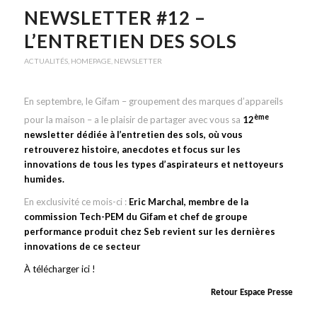
NEWSLETTER #12 –
L’ENTRETIEN DES SOLS
ACTUALITÉS
,
HOMEPAGE
,
NEWSLETTER
En septembre, le Gifam – groupement des marques d’appareils
ème
pour la maison – a le plaisir de partager avec vous sa
12
newsletter dédiée à l’entretien des sols, où vous
retrouverez histoire, anecdotes et focus sur les
innovations de tous les types d’aspirateurs et nettoyeurs
humides.
En exclusivité ce mois-ci :
Eric Marchal, membre de la
commission Tech-PEM du Gifam et chef de groupe
performance produit chez Seb revient sur les dernières
innovations de ce secteur
À télécharger ici !
Retour Espace Presse