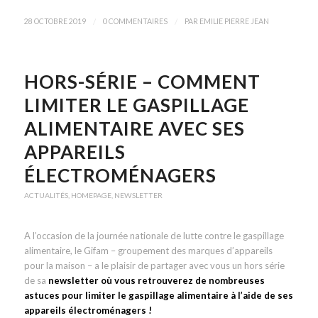
/
/
28 OCTOBRE 2019
0 COMMENTAIRES
PAR
EMILIE PIERRE JEAN
HORS-SÉRIE – COMMENT
LIMITER LE GASPILLAGE
ALIMENTAIRE AVEC SES
APPAREILS
ÉLECTROMÉNAGERS
ACTUALITÉS
,
HOMEPAGE
,
NEWSLETTER
A l’occasion de la journée nationale de lutte contre le gaspillage
alimentaire, le Gifam – groupement des marques d’appareils
pour la maison – a le plaisir de partager avec vous un hors série
de sa
newsletter où vous retrouverez de nombreuses
astuces pour limiter le gaspillage alimentaire à l’aide de ses
appareils électroménagers !