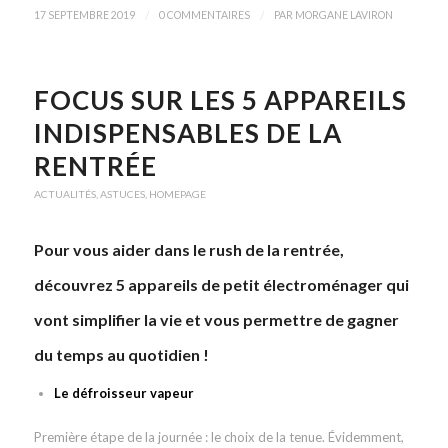
/
/
17 SEPTEMBRE 2019
0 COMMENTAIRES
PAR
MORGANE LAVIRON
FOCUS SUR LES 5 APPAREILS
INDISPENSABLES DE LA
RENTRÉE
ACTUALITÉS
,
ASTUCES
,
HOMEPAGE
Pour vous aider dans le rush de la rentrée,
découvrez 5 appareils de petit électroménager qui
vont simplifier la vie et vous permettre de gagner
du temps au quotidien !
Le défroisseur vapeur
Première étape de la journée : le choix de la tenue. Évidemment,