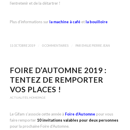
l’entretenir et de la détartrer !
Plus d’informations sur
la machine à café
et
la bouilloire
/
/
11 OCTOBRE 2019
0 COMMENTAIRES
PAR
EMILIE PIERRE JEAN
FOIRE D’AUTOMNE 2019 :
TENTEZ DE REMPORTER
VOS PLACES !
ACTUALITÉS
,
HOMEPAGE
Le Gifam s’associe cette année à
Foire d’Automne
pour vous
faire remporter
10 invitations valables pour deux personnes
pour la prochaine Foire d’Automne.