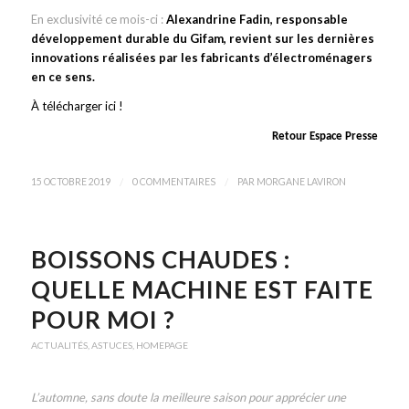
En exclusivité ce mois-ci :
Alexandrine Fadin, responsable
développement durable du Gifam, revient sur les dernières
innovations réalisées par les fabricants d’électroménagers
en ce sens.
À télécharger ici !
Retour Espace Presse
/
/
15 OCTOBRE 2019
0 COMMENTAIRES
PAR
MORGANE LAVIRON
BOISSONS CHAUDES :
QUELLE MACHINE EST FAITE
POUR MOI ?
ACTUALITÉS
,
ASTUCES
,
HOMEPAGE
L’automne, sans doute la meilleure saison pour apprécier une