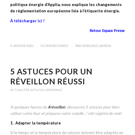
politique énergie d’Applia, nous explique les changements
de règlementation européenne liée à l’étiquette énergie.
À télécharger ici !
Retour Espace Presse
/
/
9 JANVIER 2020
0 COMMENTAIRES
PAR
MORGANE LAVIRON
5 ASTUCES POUR UN
RÉVEILLON RÉUSSI
ACTUALITÉS
,
ASTUCES
,
HOMEPAGE
À quelques heures du
#
réveillon
, découvrez 5 astuces pour bien
utiliser votre four et préparer votre volaille / rôti végétal de noël
1. Adapter la température
Si le temps et la température de cuisson doivent être adaptés en