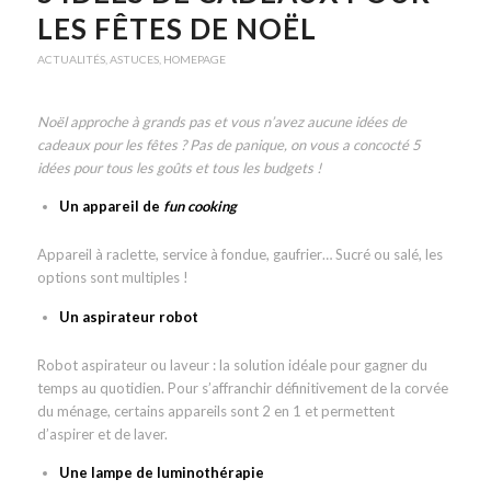
LES FÊTES DE NOËL
ACTUALITÉS
,
ASTUCES
,
HOMEPAGE
Noël approche à grands pas et vous n’avez aucune idées de
cadeaux pour les fêtes ? Pas de panique, on vous a concocté 5
idées pour tous les goûts et tous les budgets !
Un appareil de
fun cooking
Appareil à raclette, service à fondue, gaufrier… Sucré ou salé, les
options sont multiples !
Un aspirateur robot
Robot aspirateur ou laveur : la solution idéale pour gagner du
temps au quotidien. Pour s’affranchir définitivement de la corvée
du ménage, certains appareils sont 2 en 1 et permettent
d’aspirer et de laver.
Une lampe de luminothérapie