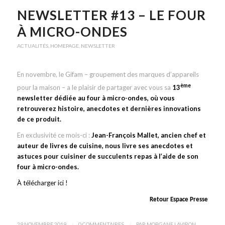
NEWSLETTER #13 – LE FOUR
À MICRO-ONDES
ACTUALITÉS
,
HOMEPAGE
,
NEWSLETTER
En novembre, le Gifam – groupement des marques d’appareils
ème
pour la maison – a le plaisir de partager avec vous sa
13
newsletter dédiée au four à micro-ondes, où vous
retrouverez histoire, anecdotes et dernières innovations
de ce produit.
En exclusivité ce mois-ci :
Jean-François Mallet, ancien chef et
auteur de livres de cuisine, nous livre ses anecdotes et
astuces pour cuisiner de succulents repas à l’aide de son
four à micro-ondes.
À télécharger ici !
Retour Espace Presse
/
/
29 NOVEMBRE 2019
0 COMMENTAIRES
PAR
MORGANE LAVIRON