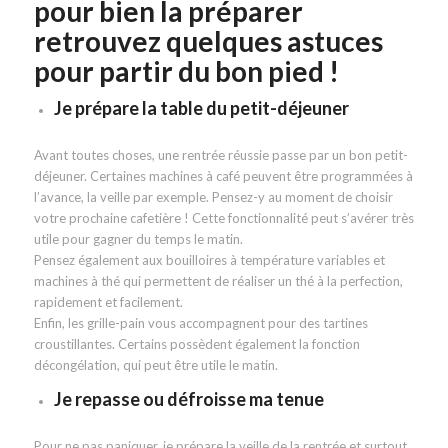
pour bien la préparer
retrouvez quelques astuces
pour partir du bon pied !
Je prépare la table du petit-déjeuner
Avant toutes choses, une rentrée réussie passe par un bon petit-
déjeuner. Certaines machines à café peuvent être programmées à
l’avance, la veille par exemple. Pensez-y au moment de choisir
votre prochaine cafetière ! Cette fonctionnalité peut s’avérer très
utile pour gagner du temps le matin.
Pensez également aux bouilloires à température variables et
machines à thé qui permettent de réaliser un thé à la perfection,
rapidement et facilement.
Enfin, les grille-pain vous accompagnent pour des tartines
croustillantes. Certains possèdent également la fonction
décongélation, qui peut être utile le matin.
Je repasse ou défroisse ma tenue
Pour ne pas paniquer, je prépare la veille de la rentrée et surtout