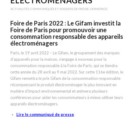
ÉLECTROMÉNAGERS
ACTUALITÉS
,
COMMUNIQUÉS ET DOSSIERS DE PRESSE
,
HOMEPAGE
Foire de Paris 2022 : Le Gifam investit la
Foire de Paris pour promouvoir une
consommation responsable des appareils
électroménagers
Paris, le 19 avril 2022 – Le Gifam, le groupement des marques
d’appareils pour la maison, s’engage à nouveau pour la
consommation responsable à la Foire de Paris, qui se tiendra
cette année du 28 avril au 9 mai 2022. Sur cette 116e édition, le
Gifam remettra le prix Gifam de la consommation responsable
récompensant le produit électroménager le plus innovant en
matière d’impact environnemental et animera plusieurs
conférences pour aider les consommateurs à mieux utiliser leurs
appareils électroménagers.
Lire le communiqué de presse