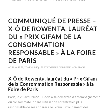
/
/
16 MAI 2022
0 COMMENTAIRES
PAR
EMILIE PIERRE JEAN
COMMUNIQUÉ DE PRESSE –
X-Ô DE ROWENTA, LAURÉAT
DU « PRIX GIFAM DE LA
CONSOMMATION
RESPONSABLE » À LA FOIRE
DE PARIS
ACTUALITÉS
,
COMMUNIQUÉS ET DOSSIERS DE PRESSE
,
HOMEPAGE
X-Ô de Rowenta, lauréat du « Prix Gifam
de la Consommation Responsable » à la
Foire de Paris
Paris, le 28 avril 2022 – Fidèle à sa démarche d’accompagnement
du consommateur dans l’utilisation et l’entretien plus
responsable de ses appareils, le Gifam – groupement des