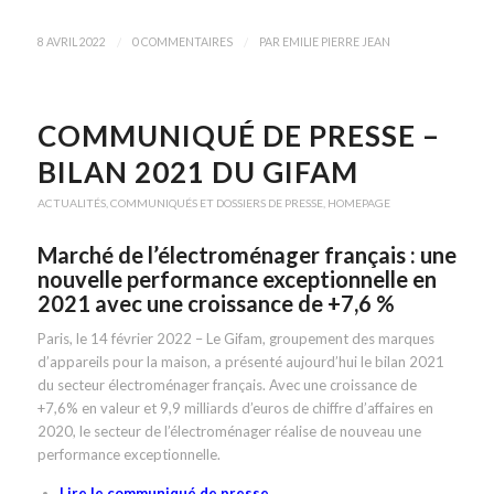
/
/
8 AVRIL 2022
0 COMMENTAIRES
PAR
EMILIE PIERRE JEAN
COMMUNIQUÉ DE PRESSE –
BILAN 2021 DU GIFAM
ACTUALITÉS
,
COMMUNIQUÉS ET DOSSIERS DE PRESSE
,
HOMEPAGE
Marché de l’électroménager français : une
nouvelle performance exceptionnelle en
2021 avec une croissance de +7,6 %
Paris, le 14 février 2022 – Le Gifam, groupement des marques
d’appareils pour la maison, a présenté aujourd’hui le bilan 2021
du secteur électroménager français. Avec une croissance de
+7,6% en valeur et 9,9 milliards d’euros de chiffre d’affaires en
2020, le secteur de l’électroménager réalise de nouveau une
performance exceptionnelle.
Lire le communiqué de presse