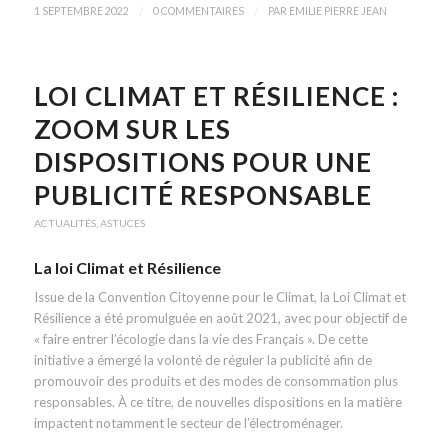
/
/
1 SEPTEMBRE 2022
0 COMMENTAIRES
PAR
EMILIE PIERRE JEAN
LOI CLIMAT ET RÉSILIENCE :
ZOOM SUR LES
DISPOSITIONS POUR UNE
PUBLICITÉ RESPONSABLE
ACTUALITÉS
,
ASTUCES
La loi Climat et Résilience
Issue de la Convention Citoyenne pour le Climat, la Loi Climat et
Résilience a été promulguée en août 2021, avec pour objectif de
« faire entrer l’écologie dans la vie des Français ». De cette
initiative a émergé la volonté de réguler la publicité afin de
promouvoir des produits et des modes de consommation plus
responsables. À ce titre, de nouvelles dispositions en la matière
impactent notamment le secteur de l’électroménager.