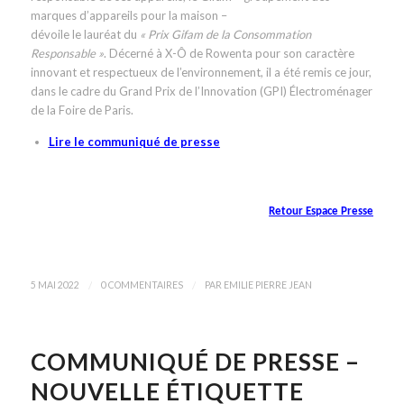
marques d’appareils pour la maison –
dévoile le lauréat du
« Prix Gifam de la Consommation
Responsable »
. Décerné à X-Ô de Rowenta pour son caractère
innovant et respectueux de l’environnement, il a été remis ce jour,
dans le cadre du Grand Prix de l’Innovation (GPI) Électroménager
de la Foire de Paris.
Lire le communiqué de presse
Retour Espace Presse
/
/
5 MAI 2022
0 COMMENTAIRES
PAR
EMILIE PIERRE JEAN
COMMUNIQUÉ DE PRESSE –
NOUVELLE ÉTIQUETTE