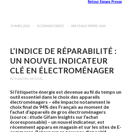
Retour Espace Presse
/
/
19 AVRIL 2022
0 COMMENTAIRES
PAR
EMILIE PIERRE JEAN
L’INDICE DE RÉPARABILITÉ :
UN NOUVEL INDICATEUR
CLÉ EN ÉLECTROMÉNAGER
ACTUALITÉS
,
ASTUCES
Si l’étiquette énergie est devenue au fil du temps un
outil essentiel dans le choix des appareils
électroménagers – elle impacte notamment le
choix final de 94% des Français au moment de
l’achat d’appareils de gros électroménagers
(source : étude Gifam Insights sur l’achat
écoresponsable) – un nouvel indicateur, est
récemment apparu en magasin et sur les sites de E-
commerce. Retour sur ce nouveau dispositif.