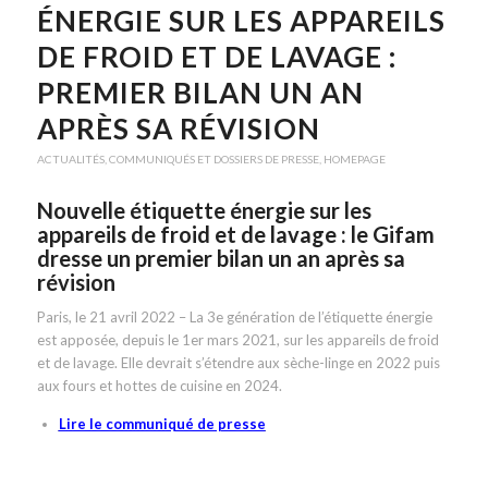
ÉNERGIE SUR LES APPAREILS
DE FROID ET DE LAVAGE :
PREMIER BILAN UN AN
APRÈS SA RÉVISION
ACTUALITÉS
,
COMMUNIQUÉS ET DOSSIERS DE PRESSE
,
HOMEPAGE
Nouvelle étiquette énergie sur les
appareils de froid et de lavage : le Gifam
dresse un premier bilan un an après sa
révision
Paris, le 21 avril 2022 – La 3e génération de l’étiquette énergie
est apposée, depuis le 1er mars 2021, sur les appareils de froid
et de lavage. Elle devrait s’étendre aux sèche-linge en 2022 puis
aux fours et hottes de cuisine en 2024.
Lire le communiqué de presse