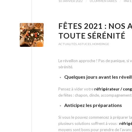
/
/
10 JANVIER 2022
0 COMMENTAIRES
PAR
E
FÊTES 2021 : NOS
TOUTE SÉRÉNITÉ
ACTUALITÉS
,
ASTUCES
,
HOMEPAGE
Le réveillon approche ! Pas de panique, si 
sérénité.
Quelques jours avant les réveill
Pensez à vider votre
réfrigérateur / con
de fêtes : chapon, dinde, accompagnements
Anticipez les préparations
Si vous le pouvez commencez à préparer la 
plusieurs solutions soffrent à vous :
réfrig
moyens sont bons pour prendre de l’avanc