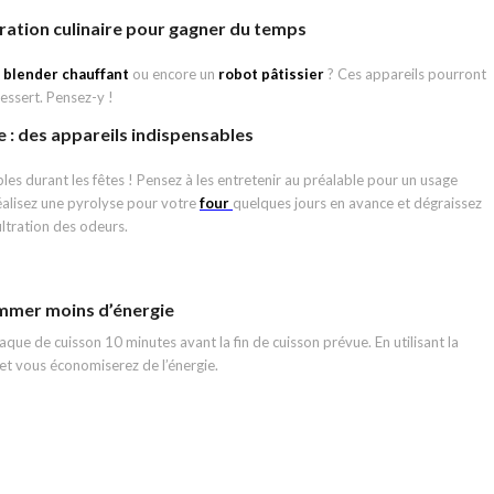
aration culinaire pour gagner du temps
n
blender chauffant
ou encore un
robot pâtissier
? Ces appareils pourront
essert. Pensez-y !
e : des appareils indispensables
les durant les fêtes ! Pensez à les entretenir au préalable pour un usage
éalisez une pyrolyse pour votre
four
quelques jours en avance et dégraissez
ltration des odeurs.
ommer moins d’énergie
aque de cuisson 10 minutes avant la fin de cuisson prévue. En utilisant la
e et vous économiserez de l’énergie.