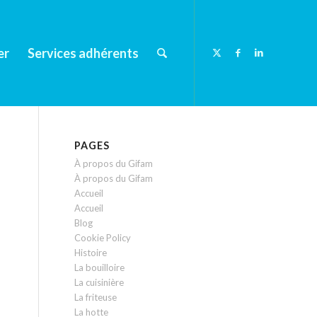
er
Services adhérents
PAGES
À propos du Gifam
À propos du Gifam
Accueil
Accueil
Blog
Cookie Policy
Histoire
La bouilloire
La cuisinière
La friteuse
La hotte