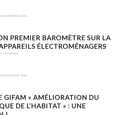
R
EMILIE PIERRE JEAN
SON PREMIER BAROMÈTRE SUR LA
S APPAREILS ÉLECTROMÉNAGERS
SE
,
HOMEPAGE
AR
EMILIE PIERRE JEAN
E GIFAM « AMÉLIORATION DU
E DE L’HABITAT » : UNE
N !