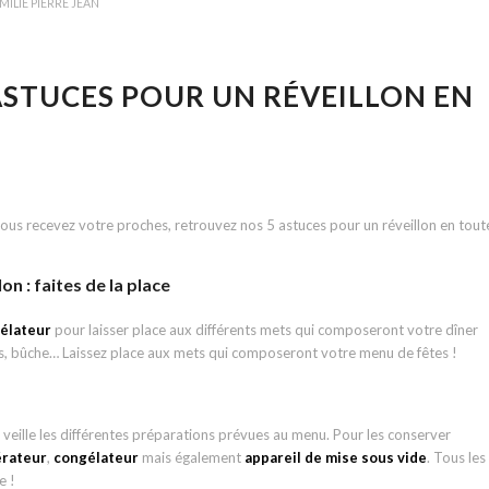
MILIE PIERRE JEAN
 ASTUCES POUR UN RÉVEILLON EN
vous recevez votre proches, retrouvez nos 5 astuces pour un réveillon en tout
on : faites de la place
gélateur
pour laisser place aux différents mets qui composeront votre dîner
, bûche… Laissez place aux mets qui composeront votre menu de fêtes !
veille les différentes préparations prévues au menu. Pour les conserver
érateur
,
congélateur
mais également
appareil de mise sous vide
. Tous les
e !