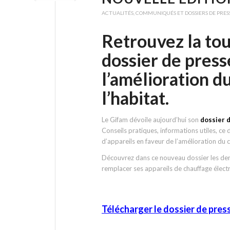
ACTUALITÉS
,
COMMUNIQUÉS ET DOSSIERS DE PRES
Retrouvez la tou
dossier de press
l’amélioration d
l’habitat.
Le Gifam dévoile aujourd’hui son
dossier d
Conseils pratiques, informations utiles, ce
d’appareils en faveur de l’amélioration du 
Découvrez dans ce nouveau dossier les dern
remplacer ses appareils de chauffage électr
Télécharger le dossier de pres