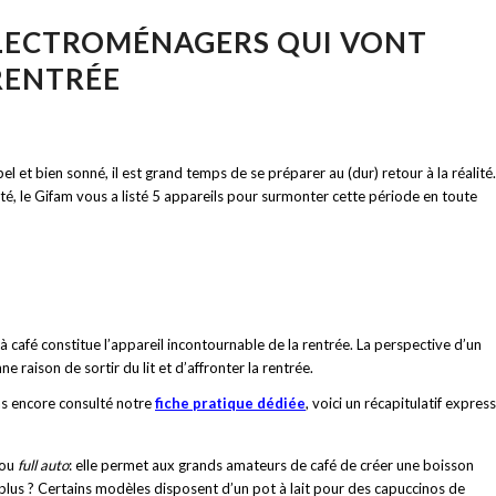
 ÉLECTROMÉNAGERS QUI VONT
RENTRÉE
à bel et bien sonné, il est grand temps de se préparer au (dur) retour à la réalité.
, le Gifam vous a listé 5 appareils pour surmonter cette période en toute
 à café constitue l’appareil incontournable de la rentrée. La perspective d’un
raison de sortir du lit et d’affronter la rentrée.
as encore consulté notre
fiche pratique dédiée
, voici un récapitulatif express
 ou
full auto
: elle permet aux grands amateurs de café de créer une boisson
e plus ? Certains modèles disposent d’un pot à lait pour des capuccinos de