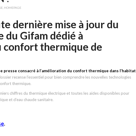
SE
,
HOMEPAGE
te dernière mise à jour du
e du Gifam dédié à
u confort thermique de
e presse consacré à l’amélioration du confort thermique dans l’habitat
 dossier recense l’essentiel pour bien comprendre les nouvelles technologies
confort thermique.
iers chiffres du thermique électrique et toutes les aides disponibles pour
ique et d’eau chaude sanitaire.
se
.